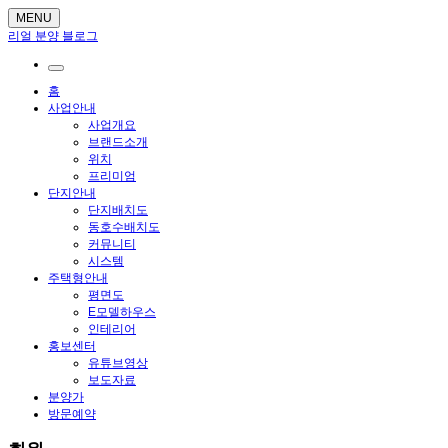
MENU
리얼 분양 블로그
홈
사업안내
사업개요
브랜드소개
위치
프리미엄
단지안내
단지배치도
동호수배치도
커뮤니티
시스템
주택형안내
평면도
E모델하우스
인테리어
홍보센터
유튜브영상
보도자료
분양가
방문예약