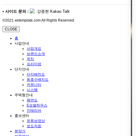
•
사이드 문의 :
강종현 Kakao Talk
©2021 xetemplate.com All Rights Reserved.
CLOSE
홈
사업안내
사업개요
브랜드소개
위치
프리미엄
단지안내
단지배치도
동호수배치도
커뮤니티
시스템
주택형안내
평면도
E모델하우스
인테리어
홍보센터
유튜브영상
보도자료
분양가