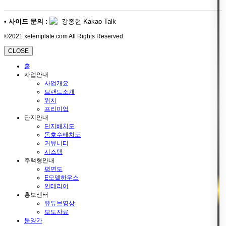
•
사이드 문의 :
강종현 Kakao Talk
©2021 xetemplate.com All Rights Reserved.
CLOSE
홈
사업안내
사업개요
브랜드소개
위치
프리미엄
단지안내
단지배치도
동호수배치도
커뮤니티
시스템
주택형안내
평면도
E모델하우스
인테리어
홍보센터
유튜브영상
보도자료
분양가