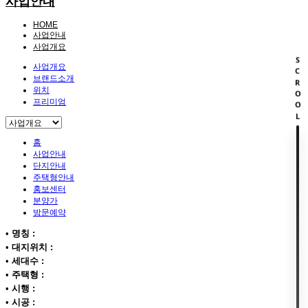
사업안내
HOME
사업안내
사업개요
SCROOL
사업개요
브랜드소개
위치
프리미엄
홈
사업안내
단지안내
주택형안내
홍보센터
분양가
방문예약
•
명칭 :
•
대지위치 :
•
세대수 :
•
주택형 :
•
시행 :
•
시공 :