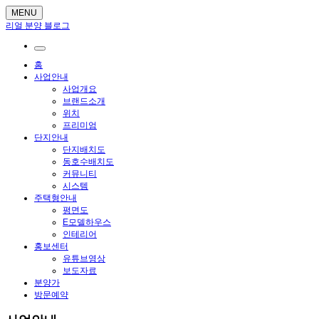
MENU
리얼 분양 블로그
홈
사업안내
사업개요
브랜드소개
위치
프리미엄
단지안내
단지배치도
동호수배치도
커뮤니티
시스템
주택형안내
평면도
E모델하우스
인테리어
홍보센터
유튜브영상
보도자료
분양가
방문예약