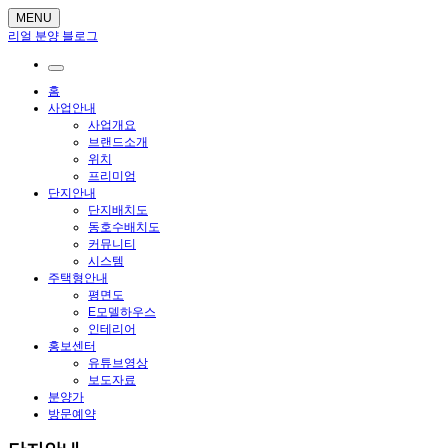
MENU
리얼 분양 블로그
홈
사업안내
사업개요
브랜드소개
위치
프리미엄
단지안내
단지배치도
동호수배치도
커뮤니티
시스템
주택형안내
평면도
E모델하우스
인테리어
홍보센터
유튜브영상
보도자료
분양가
방문예약