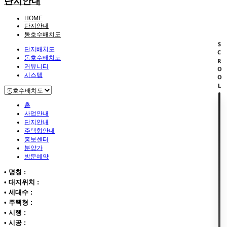
단지안내
HOME
단지안내
동호수배치도
SCROOL
단지배치도
동호수배치도
커뮤니티
시스템
홈
사업안내
단지안내
주택형안내
홍보센터
분양가
방문예약
•
명칭 :
•
대지위치 :
•
세대수 :
•
주택형 :
•
시행 :
•
시공 :