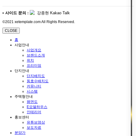
•
사이드 문의 :
강종현 Kakao Talk
©2021 xetemplate.com All Rights Reserved.
CLOSE
홈
사업안내
사업개요
브랜드소개
위치
프리미엄
단지안내
단지배치도
동호수배치도
커뮤니티
시스템
주택형안내
평면도
E모델하우스
인테리어
홍보센터
유튜브영상
보도자료
분양가