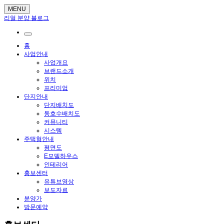
MENU
리얼 분양 블로그
홈
사업안내
사업개요
브랜드소개
위치
프리미엄
단지안내
단지배치도
동호수배치도
커뮤니티
시스템
주택형안내
평면도
E모델하우스
인테리어
홍보센터
유튜브영상
보도자료
분양가
방문예약