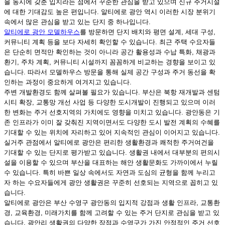
을 동시에 갖춘 입지라는 점에서 꾸준한 관심을 받고 있으며 신규 주거시설
에 대한 기대감도 높은 편입니다. 알티에로 광안 역시 이러한 시장 분위기
속에서 많은 관심을 받고 있는 단지 중 하나입니다.
알티에로 광안 모델하우스
를 방문하면 단지 배치와 평면 설계, 세대 구성,
커뮤니티 계획 등을 보다 자세히 확인할 수 있습니다. 최근 주택 수요자들
은 단순히 면적만 확인하는 것이 아니라 공간 활용성과 수납 특화, 채광과
환기, 주차 계획, 커뮤니티 시설까지 꼼꼼하게 비교하는 경향을 보이고 있
습니다. 따라서 모델하우스 방문을 통해 실제 공간 구성과 주거 동선을 확
인하는 과정이 중요하게 여겨지고 있습니다.
주변 개발환경도 함께 살펴볼 필요가 있습니다. 부산은 북항 재개발과 센텀
시티 확장, 교통망 개선 사업 등 다양한 도시개발이 진행되고 있으며 이러
한 변화는 주거 선호지역의 가치에도 영향을 미치고 있습니다. 광안동은 기
존 인프라가 이미 잘 갖춰진 지역이면서도 다양한 도시 발전 계획의 수혜를
기대할 수 있는 위치에 자리하고 있어 지속적인 관심이 이어지고 있습니다.
실거주 관점에서 알티에로 광안은 편리한 생활환경과 쾌적한 주거여건을
기대할 수 있는 단지로 평가받고 있습니다. 생활권 내에서 대부분의 편의시
설을 이용할 수 있으며 부산을 대표하는 해안 생활문화도 가까이에서 누릴
수 있습니다. 특히 바쁜 일상 속에서도 자연과 도심의 균형을 함께 누리고
자 하는 수요자들에게 광안 생활권은 꾸준히 선호되는 지역으로 꼽히고 있
습니다.
알티에로 광안은 부산 수영구 광안동의 입지적 강점과 생활 인프라, 교통환
경, 교육환경, 미래가치를 함께 고려할 수 있는 주거 단지로 관심을 받고 있
습니다. 광안리 생활권의 다양한 장점과 수영구가 가진 안정적인 주거 선호