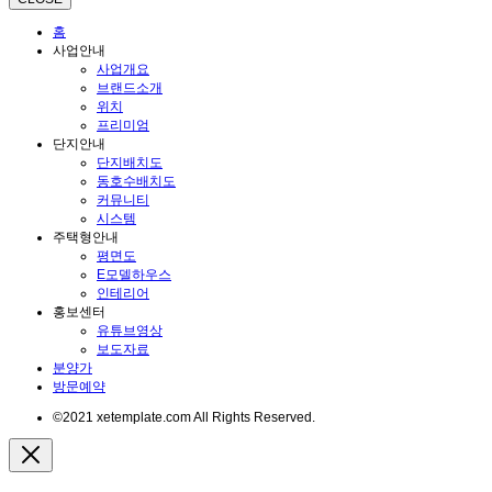
홈
사업안내
사업개요
브랜드소개
위치
프리미엄
단지안내
단지배치도
동호수배치도
커뮤니티
시스템
주택형안내
평면도
E모델하우스
인테리어
홍보센터
유튜브영상
보도자료
분양가
방문예약
©2021 xetemplate.com All Rights Reserved.