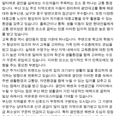
알티에로 광안을 살펴보는 수요자들이 주목하는 요소 중 하나는 교통 환경
입니다. 부산 도심 주요 지역으로의 이동이 편리하며 광안대교를 통해 해운
대와 동부산권, 남구와 중구 방면으로의 접근성이 우수합니다. 또한 다양한
대중교통 노선이 형성되어 있어 자가용과 대중교통을 모두 활용할 수 있는
환경을 갖추고 있습니다. 출퇴근이나 통학, 생활 이동이 잦은 현대인들에게
교통 편의성은 중요한 요소로 꼽히는 만큼 이러한 입지적 장점은 높은 평가
를 받고 있습니다.
교육 환경 역시 광안동의 장점 가운데 하나입니다. 주변으로 학교와 학원가
가 형성되어 있으며 자녀 교육을 고려하는 가족 단위 수요층에게도 관심을
받고 있습니다. 실제로 수영구는 부산 지역 내에서도 교육환경에 대한 만족
도가 높은 지역으로 알려져 있으며 학군과 생활환경을 함께 고려하는 수요
가 꾸준히 유입되고 있습니다. 이러한 요소는 장기적인 주거 만족도에도 영
향을 주는 중요한 부분입니다.
최근 주거시장의 트렌드는 단순히 집의 크기보다 생활의 질을 중요하게 생
각하는 방향으로 변화하고 있습니다. 알티에로 광안은 이러한 흐름 속에서
주변 생활환경과 교통망, 자연환경을 함께 누릴 수 있는 입지를 갖추고 있
다는 점에서 관심을 받고 있습니다. 광안리 해변과 수변공간을 가까이에서
누릴 수 있다는 점은 부산 해안 생활권이 가진 대표적인 매력으로 꼽히며
일상 속에서도 여유로운 라이프스타일을 기대할 수 있습니다.
부산은 지역별로 주거 선호도가 뚜렷하게 구분되는 도시입니다. 그 가운데
수영구는 상대적으로 신규 공급이 많지 않은 지역으로 평가받고 있으며 공
급 희소성이 꾸준히 언급되고 있습니다. 특히 광안동은 해변과 도심의 장점